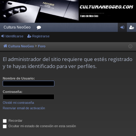
Cultura NeoGeo
Identificarse
Registrarse
or
de
eg
os
nti
ist
Cultura NeoGeo
Foro
fic
ra
El administrador del sitio requiere que estés registrado
ar
rs
y te hayas identificado para ver perfiles.
se
e
Nombre de Usuario:
Contraseña:
Olvidé mi contraseña
Reenviar email de activación
Recordar
Ocultar mi estado de conexión en esta sesión