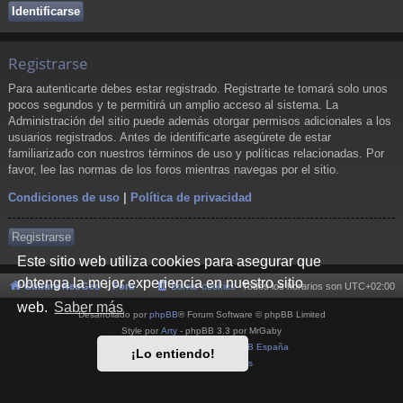
Registrarse
Para autenticarte debes estar registrado. Registrarte te tomará solo unos
pocos segundos y te permitirá un amplio acceso al sistema. La
Administración del sitio puede además otorgar permisos adicionales a los
usuarios registrados. Antes de identificarte asegúrete de estar
familiarizado con nuestros términos de uso y políticas relacionadas. Por
favor, lee las normas de los foros mientras navegas por el sitio.
Condiciones de uso
|
Política de privacidad
Registrarse
Este sitio web utiliza cookies para asegurar que
obtenga la mejor experiencia en nuestro sitio
Cultura NeoGeo
Foro
Borrar cookies
Todos los horarios son
UTC+02:00
web.
Saber más
Desarrollado por
phpBB
® Forum Software © phpBB Limited
Style por
Arty
- phpBB 3.3 por MrGaby
Traducción al español por
phpBB España
¡Lo entiendo!
Privacidad
|
Condiciones