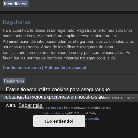
Registrarse
Para autenticarte debes estar registrado. Registrarte te tomará solo unos
pocos segundos y te permitirá un amplio acceso al sistema. La
Administración del sitio puede además otorgar permisos adicionales a los
usuarios registrados. Antes de identificarte asegúrete de estar
familiarizado con nuestros términos de uso y políticas relacionadas. Por
favor, lee las normas de los foros mientras navegas por el sitio.
Condiciones de uso
|
Política de privacidad
Registrarse
Este sitio web utiliza cookies para asegurar que
obtenga la mejor experiencia en nuestro sitio
Cultura NeoGeo
Foro
Borrar cookies
Todos los horarios son
UTC+02:00
web.
Saber más
Desarrollado por
phpBB
® Forum Software © phpBB Limited
Style por
Arty
- phpBB 3.3 por MrGaby
Traducción al español por
phpBB España
¡Lo entiendo!
Privacidad
|
Condiciones