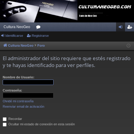
Cultura NeoGeo
Identificarse
Registrarse
or
de
eg
os
nti
ist
Cultura NeoGeo
Foro
fic
ra
El administrador del sitio requiere que estés registrado
ar
rs
y te hayas identificado para ver perfiles.
se
e
Nombre de Usuario:
Contraseña:
Olvidé mi contraseña
Reenviar email de activación
Recordar
Ocultar mi estado de conexión en esta sesión