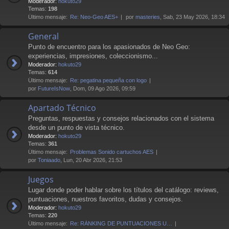
Moderador:
hokuto29
Temas:
198
Último mensaje:
Re: Neo-Geo AES+
por
masteries
, Sab, 23 May 2026, 18:34
General
Punto de encuentro para los apasionados de Neo Geo:
experiencias, impresiones, coleccionismo...
Moderador:
hokuto29
Temas:
614
Último mensaje:
Re: pegatina pequeña con logo
por
FutureIsNow
, Dom, 09 Ago 2026, 09:59
Apartado Técnico
Preguntas, respuestas y consejos relacionados con el sistema
desde un punto de vista técnico.
Moderador:
hokuto29
Temas:
361
Último mensaje:
Problemas Sonido cartuchos AES
por
Toniaado
, Lun, 20 Abr 2026, 21:53
Juegos
Lugar donde poder hablar sobre los títulos del catálogo: reviews,
puntuaciones, nuestros favoritos, dudas y consejos.
Moderador:
hokuto29
Temas:
220
Último mensaje:
Re: RÁNKING DE PUNTUACIONES U…