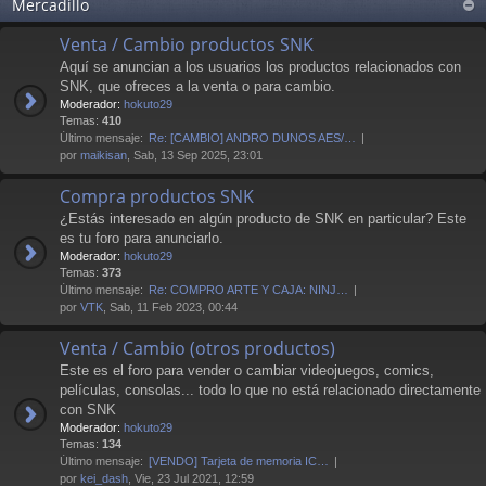
Mercadillo
Venta / Cambio productos SNK
Aquí se anuncian a los usuarios los productos relacionados con
SNK, que ofreces a la venta o para cambio.
Moderador:
hokuto29
Temas:
410
Último mensaje:
Re: [CAMBIO] ANDRO DUNOS AES/…
por
maikisan
, Sab, 13 Sep 2025, 23:01
Compra productos SNK
¿Estás interesado en algún producto de SNK en particular? Este
es tu foro para anunciarlo.
Moderador:
hokuto29
Temas:
373
Último mensaje:
Re: COMPRO ARTE Y CAJA: NINJ…
por
VTK
, Sab, 11 Feb 2023, 00:44
Venta / Cambio (otros productos)
Este es el foro para vender o cambiar videojuegos, comics,
películas, consolas... todo lo que no está relacionado directamente
con SNK
Moderador:
hokuto29
Temas:
134
Último mensaje:
[VENDO] Tarjeta de memoria IC…
por
kei_dash
, Vie, 23 Jul 2021, 12:59