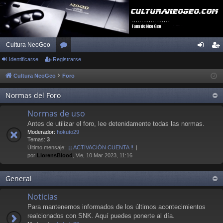
Cultura NeoGeo
Identificarse
Registrarse
or
de
eg
os
nti
ist
Cultura NeoGeo
Foro
fic
ra
Normas del Foro
ar
rs
Normas de uso
se
e
Antes de utilizar el foro, lee detenidamente todas las normas.
Moderador:
hokuto29
Temas:
3
Último mensaje:
¡¡ ACTIVACIÓN CUENTA !!
por
LlorensBlood
, Vie, 10 Mar 2023, 11:16
General
Noticias
Para mantenernos informados de los últimos acontecimientos
realcionados con SNK. Aquí puedes ponerte al día.