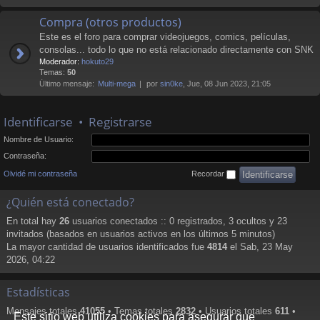
Compra (otros productos)
Este es el foro para comprar videojuegos, comics, películas,
consolas... todo lo que no está relacionado directamente con SNK
Moderador:
hokuto29
Temas:
50
Último mensaje:
Multi-mega
por
sin0ke
, Jue, 08 Jun 2023, 21:05
Identificarse
•
Registrarse
Nombre de Usuario:
Contraseña:
Olvidé mi contraseña
Recordar
¿Quién está conectado?
En total hay
26
usuarios conectados :: 0 registrados, 3 ocultos y 23
invitados (basados en usuarios activos en los últimos 5 minutos)
La mayor cantidad de usuarios identificados fue
4814
el Sab, 23 May
2026, 04:22
Estadísticas
Mensajes totales
41055
• Temas totales
2832
• Usuarios totales
611
•
Este sitio web utiliza cookies para asegurar que