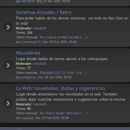
por
hilir23630
, Mar, 07 Abr 2026, 09:56
Sistemas Actuales / Retro
Para poder hablar de los demás sistemas, ¡no todo es Neo Geo en
la vida!
Moderador:
hokuto29
Temas:
114
Último mensaje:
Re: Cuál es el mejor arcade s…
por
Lionwarrior70
, Jue, 05 Ene 2023, 09:30
Miscelánea
Lugar donde hablar de temas ajenos a los videojuegos.
Moderador:
hokuto29
Temas:
77
Último mensaje:
Retroplay [13 y 14 Junio - Ga…
por
jordigahan
, Jue, 04 Jun 2026, 00:50
La Web: novedades, dudas y sugerencias
Lugar donde anunciamos las novedades en la web. También
podéis dejar vuestras impresiones o sugerencias sobre la misma.
Moderador:
hokuto29
Temas:
86
Último mensaje:
Re: Nuevo dosier: Vehículos r…
por
supapep
, Vie, 15 Feb 2019, 15:08