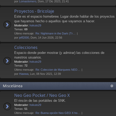
por
Lomaslomero
, Dom, 17 Dic 2023, 21:41
Proyectos - Bricolaje
Este es el espacio homebrew. Lugar donde hablar de los proyectos
que hayamos hecho o aquellos que vayamos a hacer.
Moderador:
hokuto29
Temas:
69
Último mensaje:
Re: Nightmare in the Dark (Tr…
por
jeff2000
, Dom, 14 Jun 2026, 22:56
Colecciones
Espacio donde poder mostrar (y admirar) las colecciones de
nuestros usuarios.
Moderador:
hokuto29
Temas:
72
Último mensaje:
Re: Coleccion de Marquees NEO…
por
Hawwa
, Lun, 08 Nov 2021, 12:39
Miscelánea
Neo Geo Pocket / Neo Geo X
El rincón de las portátiles de SNK.
Moderador:
hokuto29
Temas:
51
Último mensaje:
Re: Buena opción Neo GEO X ho…