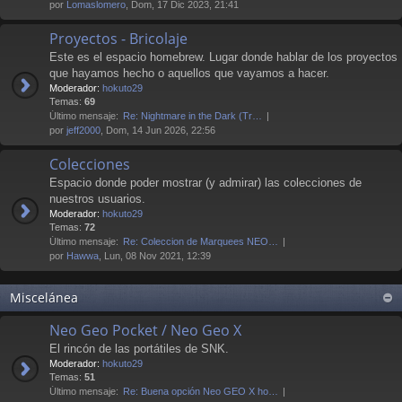
por
Lomaslomero
, Dom, 17 Dic 2023, 21:41
Proyectos - Bricolaje
Este es el espacio homebrew. Lugar donde hablar de los proyectos
que hayamos hecho o aquellos que vayamos a hacer.
Moderador:
hokuto29
Temas:
69
Último mensaje:
Re: Nightmare in the Dark (Tr…
por
jeff2000
, Dom, 14 Jun 2026, 22:56
Colecciones
Espacio donde poder mostrar (y admirar) las colecciones de
nuestros usuarios.
Moderador:
hokuto29
Temas:
72
Último mensaje:
Re: Coleccion de Marquees NEO…
por
Hawwa
, Lun, 08 Nov 2021, 12:39
Miscelánea
Neo Geo Pocket / Neo Geo X
El rincón de las portátiles de SNK.
Moderador:
hokuto29
Temas:
51
Último mensaje:
Re: Buena opción Neo GEO X ho…