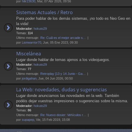
por
hilir23630
, Mar, 07 Abr 2026, 09:56
Sistemas Actuales / Retro
Para poder hablar de los demás sistemas, ¡no todo es Neo Geo en
la vida!
Moderador:
hokuto29
Temas:
114
Último mensaje:
Re: Cuál es el mejor arcade s…
por
Lionwarrior70
, Jue, 05 Ene 2023, 09:30
Miscelánea
Lugar donde hablar de temas ajenos a los videojuegos.
Moderador:
hokuto29
Temas:
77
Último mensaje:
Retroplay [13 y 14 Junio - Ga…
por
jordigahan
, Jue, 04 Jun 2026, 00:50
La Web: novedades, dudas y sugerencias
Lugar donde anunciamos las novedades en la web. También
podéis dejar vuestras impresiones o sugerencias sobre la misma.
Moderador:
hokuto29
Temas:
86
Último mensaje:
Re: Nuevo dosier: Vehículos r…
por
supapep
, Vie, 15 Feb 2019, 15:08