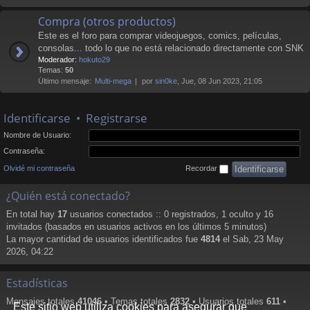
Compra (otros productos)
Este es el foro para comprar videojuegos, comics, películas,
consolas... todo lo que no está relacionado directamente con SNK
Moderador:
hokuto29
Temas:
50
Último mensaje:
Multi-mega
por
sin0ke
, Jue, 08 Jun 2023, 21:05
Identificarse
•
Registrarse
Nombre de Usuario:
Contraseña:
Olvidé mi contraseña
Recordar
¿Quién está conectado?
En total hay
17
usuarios conectados :: 0 registrados, 1 oculto y 16
invitados (basados en usuarios activos en los últimos 5 minutos)
La mayor cantidad de usuarios identificados fue
4814
el Sab, 23 May
2026, 04:22
Estadísticas
Mensajes totales
41046
• Temas totales
2832
• Usuarios totales
611
•
Este sitio web utiliza cookies para asegurar que