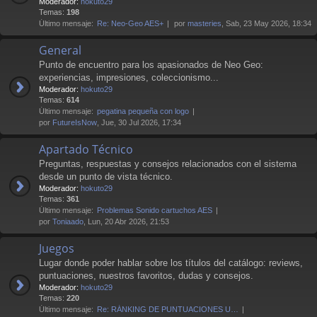
Moderador:
hokuto29
Temas:
198
Último mensaje:
Re: Neo-Geo AES+
por
masteries
, Sab, 23 May 2026, 18:34
General
Punto de encuentro para los apasionados de Neo Geo:
experiencias, impresiones, coleccionismo...
Moderador:
hokuto29
Temas:
614
Último mensaje:
pegatina pequeña con logo
por
FutureIsNow
, Jue, 30 Jul 2026, 17:34
Apartado Técnico
Preguntas, respuestas y consejos relacionados con el sistema
desde un punto de vista técnico.
Moderador:
hokuto29
Temas:
361
Último mensaje:
Problemas Sonido cartuchos AES
por
Toniaado
, Lun, 20 Abr 2026, 21:53
Juegos
Lugar donde poder hablar sobre los títulos del catálogo: reviews,
puntuaciones, nuestros favoritos, dudas y consejos.
Moderador:
hokuto29
Temas:
220
Último mensaje:
Re: RÁNKING DE PUNTUACIONES U…