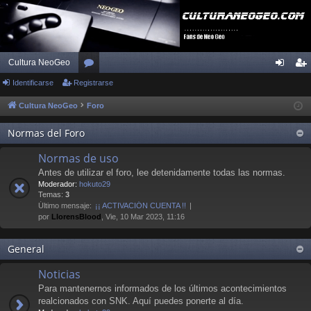
Cultura NeoGeo
Identificarse
Registrarse
or
de
eg
os
nti
ist
Cultura NeoGeo
Foro
fic
ra
Normas del Foro
ar
rs
Normas de uso
se
e
Antes de utilizar el foro, lee detenidamente todas las normas.
Moderador:
hokuto29
Temas:
3
Último mensaje:
¡¡ ACTIVACIÓN CUENTA !!
por
LlorensBlood
, Vie, 10 Mar 2023, 11:16
General
Noticias
Para mantenernos informados de los últimos acontecimientos
realcionados con SNK. Aquí puedes ponerte al día.