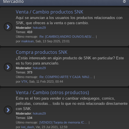
Mercadillo
Venta / Cambio productos SNK
Aquí se anuncian a los usuarios los productos relacionados con
SNK, que ofreces a la venta o para cambio.
Moderador:
hokuto29
Temas:
410
Último mensaje:
Re: [CAMBIO] ANDRO DUNOS AES/…
por
maikisan
, Sab, 13 Sep 2025, 23:01
Compra productos SNK
¿Estás interesado en algún producto de SNK en particular? Este
es tu foro para anunciarlo.
Moderador:
hokuto29
Temas:
373
Último mensaje:
Re: COMPRO ARTE Y CAJA: NINJ…
por
VTK
, Sab, 11 Feb 2023, 00:44
Venta / Cambio (otros productos)
Este es el foro para vender o cambiar videojuegos, comics,
películas, consolas... todo lo que no está relacionado directamente
con SNK
Moderador:
hokuto29
Temas:
134
Último mensaje:
[VENDO] Tarjeta de memoria IC…
por
kei_dash
, Vie, 23 Jul 2021, 12:59