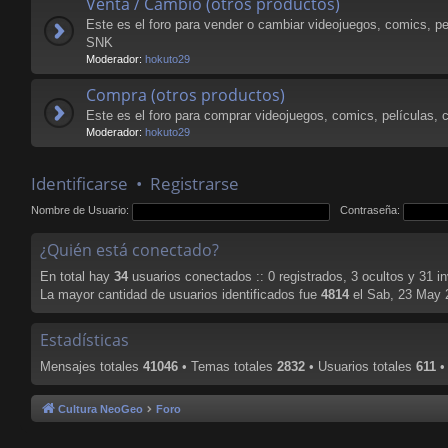
Venta / Cambio (otros productos)
Este es el foro para vender o cambiar videojuegos, comics, pe
SNK
Moderador:
hokuto29
Compra (otros productos)
Este es el foro para comprar videojuegos, comics, películas, 
Moderador:
hokuto29
Identificarse
•
Registrarse
Nombre de Usuario:
Contraseña:
¿Quién está conectado?
En total hay
34
usuarios conectados :: 0 registrados, 3 ocultos y 31 i
La mayor cantidad de usuarios identificados fue
4814
el Sab, 23 May 
Estadísticas
Mensajes totales
41046
• Temas totales
2832
• Usuarios totales
611
•
Cultura NeoGeo
Foro