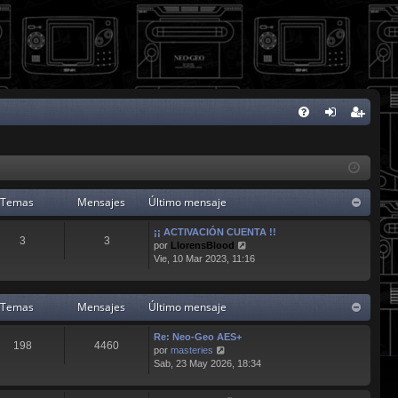
FA
de
eg
Q
nti
ist
fic
ra
Temas
Mensajes
Último mensaje
ar
rs
¡¡ ACTIVACIÓN CUENTA !!
3
3
V
se
e
por
LlorensBlood
e
Vie, 10 Mar 2023, 11:16
r
ú
l
Temas
Mensajes
Último mensaje
t
i
Re: Neo-Geo AES+
m
198
4460
V
por
masteries
o
e
Sab, 23 May 2026, 18:34
m
r
e
ú
n