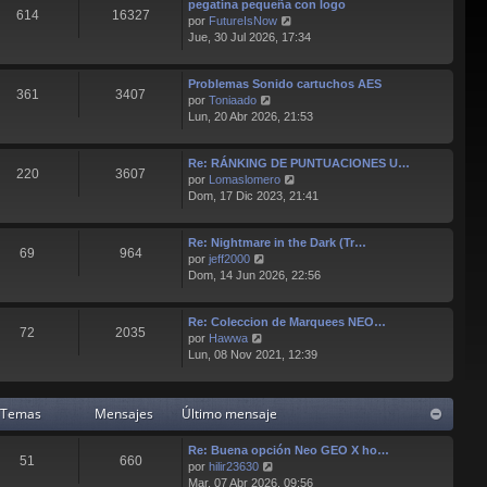
pegatina pequeña con logo
l
s
614
16327
V
por
FutureIsNow
t
a
e
Jue, 30 Jul 2026, 17:34
i
j
r
m
e
ú
o
Problemas Sonido cartuchos AES
l
m
361
3407
V
por
Toniaado
t
e
e
Lun, 20 Abr 2026, 21:53
i
n
r
m
s
ú
o
a
Re: RÁNKING DE PUNTUACIONES U…
l
m
j
220
3607
V
por
Lomaslomero
t
e
e
e
Dom, 17 Dic 2023, 21:41
i
n
r
m
s
ú
o
a
Re: Nightmare in the Dark (Tr…
l
m
j
69
964
V
por
jeff2000
t
e
e
e
Dom, 14 Jun 2026, 22:56
i
n
r
m
s
ú
o
a
Re: Coleccion de Marquees NEO…
l
m
j
72
2035
V
por
Hawwa
t
e
e
e
Lun, 08 Nov 2021, 12:39
i
n
r
m
s
ú
o
a
l
m
j
Temas
Mensajes
Último mensaje
t
e
e
i
n
Re: Buena opción Neo GEO X ho…
m
s
51
660
V
por
hilir23630
o
a
e
Mar, 07 Abr 2026, 09:56
m
j