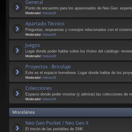
General
Punto de encuentro para los apasionados de Neo Geo: experie
Moderador:
hokuto29
Apartado Técnico
Preguntas, respuestas y consejos relacionados con el sistema
Moderador:
hokuto29
Juegos
Lugar donde poder hablar sobre los títulos del catálogo: revie
Moderador:
hokuto29
Proyectos - Bricolaje
Este es el espacio homebrew. Lugar donde hablar de los pro
Moderador:
hokuto29
Colecciones
Espacio donde poder mostrar (y admirar) las colecciones de n
Moderador:
hokuto29
Miscelánea
Neo Geo Pocket / Neo Geo X
El rincón de las portátiles de SNK.