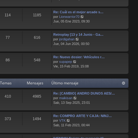
r
e
e
ú
n
Re: Cuál es el mejor arcade s…
l
s
114
1185
V
por
Lionwarrior70
t
a
e
Jue, 05 Ene 2023, 09:30
i
j
r
m
e
ú
o
Retroplay [13 y 14 Junio - Ga…
l
m
77
616
V
por
jordigahan
t
e
e
Jue, 04 Jun 2026, 00:50
i
n
r
m
s
ú
o
a
Re: Nuevo dosier: Vehículos r…
l
m
j
86
548
V
por
supapep
t
e
e
e
Vie, 15 Feb 2019, 15:08
i
n
r
m
s
ú
o
a
l
m
j
Temas
Mensajes
Último mensaje
t
e
e
i
n
Re: [CAMBIO] ANDRO DUNOS AES/…
m
s
410
4985
V
por
maikisan
o
a
e
Sab, 13 Sep 2025, 23:01
m
j
r
e
e
ú
n
Re: COMPRO ARTE Y CAJA: NINJ…
l
s
373
1494
V
por
VTK
t
a
e
Sab, 11 Feb 2023, 00:44
i
j
r
m
e
ú
o