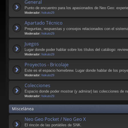
General
Punto de encuentro para los apasionados de Neo Geo: experie
Moderador:
hokuto29
Apartado Técnico
Preguntas, respuestas y consejos relacionados con el sistema
Moderador:
hokuto29
Juegos
Lugar donde poder hablar sobre los títulos del catálogo: revie
Moderador:
hokuto29
Proyectos - Bricolaje
Este es el espacio homebrew. Lugar donde hablar de los pro
Moderador:
hokuto29
Colecciones
Espacio donde poder mostrar (y admirar) las colecciones de n
Moderador:
hokuto29
Miscelánea
Neo Geo Pocket / Neo Geo X
El rincón de las portátiles de SNK.