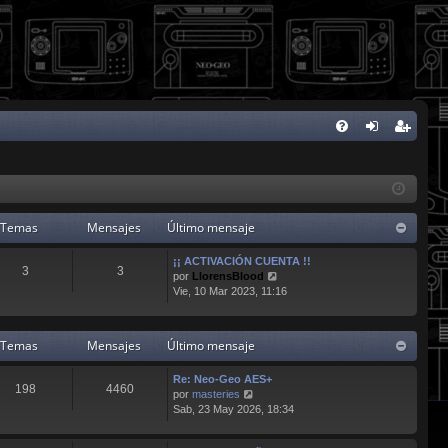
FA
de
eg
Q
nti
ist
fic
ra
Temas
Mensajes
Último mensaje
ar
rs
¡¡ ACTIVACIÓN CUENTA !!
3
3
V
se
e
por
LlorensBlood
e
Vie, 10 Mar 2023, 11:16
r
ú
l
Temas
Mensajes
Último mensaje
t
i
Re: Neo-Geo AES+
m
198
4460
V
por
masteries
o
e
Sab, 23 May 2026, 18:34
m
r
e
ú
n