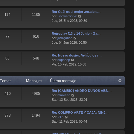
r
e
e
ú
n
Re: Cuál es el mejor arcade s…
l
s
114
1185
V
por
Lionwarrior70
t
a
e
Jue, 05 Ene 2023, 09:30
i
j
r
m
e
ú
o
Retroplay [13 y 14 Junio - Ga…
l
m
77
616
V
por
jordigahan
t
e
e
Jue, 04 Jun 2026, 00:50
i
n
r
m
s
ú
o
a
Re: Nuevo dosier: Vehículos r…
l
m
j
86
548
V
por
supapep
t
e
e
e
Vie, 15 Feb 2019, 15:08
i
n
r
m
s
ú
o
a
l
m
j
Temas
Mensajes
Último mensaje
t
e
e
i
n
Re: [CAMBIO] ANDRO DUNOS AES/…
m
s
410
4985
V
por
maikisan
o
a
e
Sab, 13 Sep 2025, 23:01
m
j
r
e
e
ú
n
Re: COMPRO ARTE Y CAJA: NINJ…
l
s
373
1494
V
por
VTK
t
a
e
Sab, 11 Feb 2023, 00:44
i
j
r
m
e
ú
o