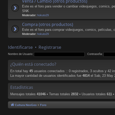
Venta / Cambio (otros productos)
Este es el foro para vender o cambiar videojuegos, comics, pe
SNK
Moderador:
hokuto29
Compra (otros productos)
Este es el foro para comprar videojuegos, comics, películas, 
Moderador:
hokuto29
Identificarse
•
Registrarse
Nombre de Usuario:
Contraseña:
¿Quién está conectado?
En total hay
45
usuarios conectados :: 0 registrados, 3 ocultos y 42 i
La mayor cantidad de usuarios identificados fue
4814
el Sab, 23 May 
Estadísticas
Mensajes totales
41046
• Temas totales
2832
• Usuarios totales
611
•
Cultura NeoGeo
Foro