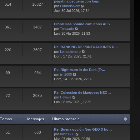
pegatina pequeña con logo
l
s
614
16327
V
por
FutureIsNow
t
a
e
Jue, 30 Jul 2026, 17:34
i
j
r
m
e
ú
o
Problemas Sonido cartuchos AES
l
m
361
3407
V
por
Toniaado
t
e
e
Lun, 20 Abr 2026, 21:53
i
n
r
m
s
ú
o
a
Re: RÁNKING DE PUNTUACIONES U…
l
m
j
220
3607
V
por
Lomaslomero
t
e
e
e
Dom, 17 Dic 2023, 21:41
i
n
r
m
s
ú
o
a
Re: Nightmare in the Dark (Tr…
l
m
j
69
964
V
por
jeff2000
t
e
e
e
Dom, 14 Jun 2026, 22:56
i
n
r
m
s
ú
o
a
Re: Coleccion de Marquees NEO…
l
m
j
72
2035
V
por
Hawwa
t
e
e
e
Lun, 08 Nov 2021, 12:39
i
n
r
m
s
ú
o
a
l
m
j
Temas
Mensajes
Último mensaje
t
e
e
i
n
Re: Buena opción Neo GEO X ho…
m
s
51
660
V
por
hilir23630
o
a
e
Mar, 07 Abr 2026, 09:56
m
j