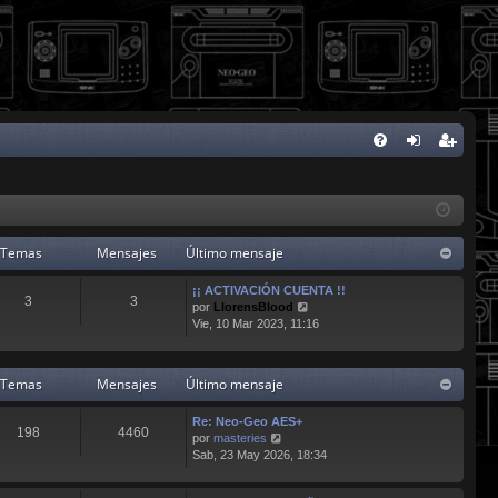
FA
de
eg
Q
nti
ist
fic
ra
Temas
Mensajes
Último mensaje
ar
rs
¡¡ ACTIVACIÓN CUENTA !!
3
3
V
se
e
por
LlorensBlood
e
Vie, 10 Mar 2023, 11:16
r
ú
l
Temas
Mensajes
Último mensaje
t
i
Re: Neo-Geo AES+
m
198
4460
V
por
masteries
o
e
Sab, 23 May 2026, 18:34
m
r
e
ú
n