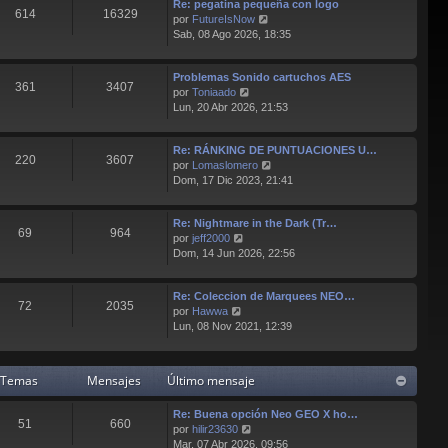
Re: pegatina pequeña con logo
l
s
614
16329
V
por
FutureIsNow
t
a
e
Sab, 08 Ago 2026, 18:35
i
j
r
m
e
ú
o
Problemas Sonido cartuchos AES
l
m
361
3407
V
por
Toniaado
t
e
e
Lun, 20 Abr 2026, 21:53
i
n
r
m
s
ú
o
a
Re: RÁNKING DE PUNTUACIONES U…
l
m
j
220
3607
V
por
Lomaslomero
t
e
e
e
Dom, 17 Dic 2023, 21:41
i
n
r
m
s
ú
o
a
Re: Nightmare in the Dark (Tr…
l
m
j
69
964
V
por
jeff2000
t
e
e
e
Dom, 14 Jun 2026, 22:56
i
n
r
m
s
ú
o
a
Re: Coleccion de Marquees NEO…
l
m
j
72
2035
V
por
Hawwa
t
e
e
e
Lun, 08 Nov 2021, 12:39
i
n
r
m
s
ú
o
a
l
m
j
Temas
Mensajes
Último mensaje
t
e
e
i
n
Re: Buena opción Neo GEO X ho…
m
s
51
660
V
por
hilir23630
o
a
e
Mar, 07 Abr 2026, 09:56
m
j