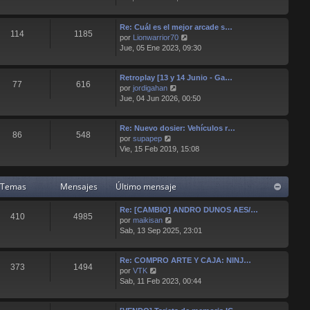
r
e
e
ú
n
Re: Cuál es el mejor arcade s…
l
s
114
1185
V
por
Lionwarrior70
t
a
e
Jue, 05 Ene 2023, 09:30
i
j
r
m
e
ú
o
Retroplay [13 y 14 Junio - Ga…
l
m
77
616
V
por
jordigahan
t
e
e
Jue, 04 Jun 2026, 00:50
i
n
r
m
s
ú
o
a
Re: Nuevo dosier: Vehículos r…
l
m
j
86
548
V
por
supapep
t
e
e
e
Vie, 15 Feb 2019, 15:08
i
n
r
m
s
ú
o
a
l
m
j
Temas
Mensajes
Último mensaje
t
e
e
i
n
Re: [CAMBIO] ANDRO DUNOS AES/…
m
s
410
4985
V
por
maikisan
o
a
e
Sab, 13 Sep 2025, 23:01
m
j
r
e
e
ú
n
Re: COMPRO ARTE Y CAJA: NINJ…
l
s
373
1494
V
por
VTK
t
a
e
Sab, 11 Feb 2023, 00:44
i
j
r
m
e
ú
o