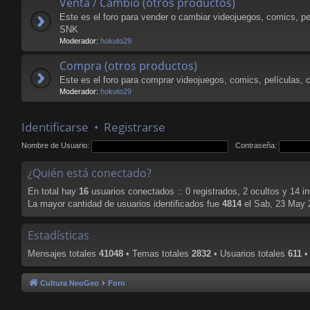
Venta / Cambio (otros productos)
Este es el foro para vender o cambiar videojuegos, comics, pe
SNK
Moderador:
hokuto29
Compra (otros productos)
Este es el foro para comprar videojuegos, comics, películas, 
Moderador:
hokuto29
Identificarse
•
Registrarse
Nombre de Usuario:
Contraseña:
¿Quién está conectado?
En total hay
16
usuarios conectados :: 0 registrados, 2 ocultos y 14 i
La mayor cantidad de usuarios identificados fue
4814
el Sab, 23 May 
Estadísticas
Mensajes totales
41048
• Temas totales
2832
• Usuarios totales
611
•
Cultura NeoGeo
Foro