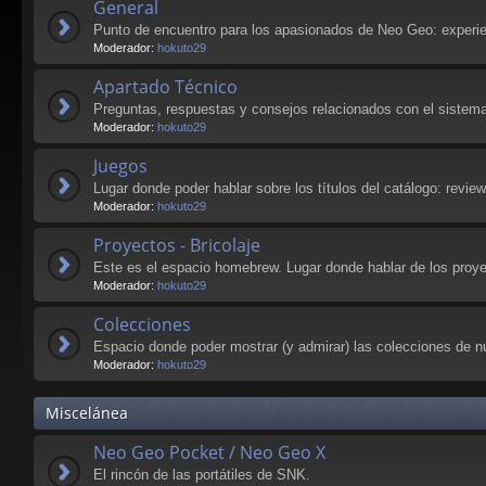
General
Punto de encuentro para los apasionados de Neo Geo: experie
Moderador:
hokuto29
Apartado Técnico
Preguntas, respuestas y consejos relacionados con el sistema
Moderador:
hokuto29
Juegos
Lugar donde poder hablar sobre los títulos del catálogo: revie
Moderador:
hokuto29
Proyectos - Bricolaje
Este es el espacio homebrew. Lugar donde hablar de los pro
Moderador:
hokuto29
Colecciones
Espacio donde poder mostrar (y admirar) las colecciones de n
Moderador:
hokuto29
Miscelánea
Neo Geo Pocket / Neo Geo X
El rincón de las portátiles de SNK.