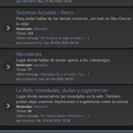
por
hilir23630
, Mar, 07 Abr 2026, 09:56
Sistemas Actuales / Retro
Para poder hablar de los demás sistemas, ¡no todo es Neo Geo en
la vida!
Moderador:
hokuto29
Temas:
114
Último mensaje:
Re: Cuál es el mejor arcade s…
por
Lionwarrior70
, Jue, 05 Ene 2023, 09:30
Miscelánea
Lugar donde hablar de temas ajenos a los videojuegos.
Moderador:
hokuto29
Temas:
77
Último mensaje:
Retroplay [13 y 14 Junio - Ga…
por
jordigahan
, Jue, 04 Jun 2026, 00:50
La Web: novedades, dudas y sugerencias
Lugar donde anunciamos las novedades en la web. También
podéis dejar vuestras impresiones o sugerencias sobre la misma.
Moderador:
hokuto29
Temas:
86
Último mensaje:
Re: Nuevo dosier: Vehículos r…
por
supapep
, Vie, 15 Feb 2019, 15:08