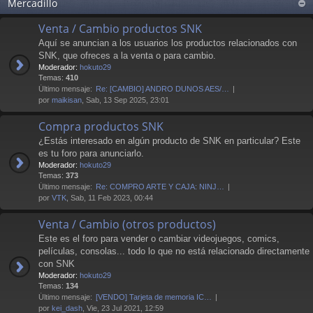
Mercadillo
Venta / Cambio productos SNK
Aquí se anuncian a los usuarios los productos relacionados con
SNK, que ofreces a la venta o para cambio.
Moderador:
hokuto29
Temas:
410
Último mensaje:
Re: [CAMBIO] ANDRO DUNOS AES/…
por
maikisan
, Sab, 13 Sep 2025, 23:01
Compra productos SNK
¿Estás interesado en algún producto de SNK en particular? Este
es tu foro para anunciarlo.
Moderador:
hokuto29
Temas:
373
Último mensaje:
Re: COMPRO ARTE Y CAJA: NINJ…
por
VTK
, Sab, 11 Feb 2023, 00:44
Venta / Cambio (otros productos)
Este es el foro para vender o cambiar videojuegos, comics,
películas, consolas... todo lo que no está relacionado directamente
con SNK
Moderador:
hokuto29
Temas:
134
Último mensaje:
[VENDO] Tarjeta de memoria IC…
por
kei_dash
, Vie, 23 Jul 2021, 12:59