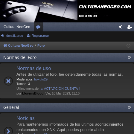
Cultura NeoGeo
Identificarse
Registrarse
or
de
eg
os
nti
ist
Cultura NeoGeo
Foro
fic
ra
Normas del Foro
ar
rs
Normas de uso
se
e
Antes de utilizar el foro, lee detenidamente todas las normas.
Moderador:
hokuto29
Temas:
3
Último mensaje:
¡¡ ACTIVACIÓN CUENTA !!
por
LlorensBlood
, Vie, 10 Mar 2023, 11:16
General
Noticias
Para mantenernos informados de los últimos acontecimientos
realcionados con SNK. Aquí puedes ponerte al día.