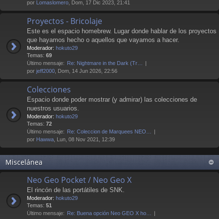
por
Lomaslomero
, Dom, 17 Dic 2023, 21:41
Proyectos - Bricolaje
Este es el espacio homebrew. Lugar donde hablar de los proyectos
que hayamos hecho o aquellos que vayamos a hacer.
Moderador:
hokuto29
Temas:
69
Último mensaje:
Re: Nightmare in the Dark (Tr…
por
jeff2000
, Dom, 14 Jun 2026, 22:56
Colecciones
Espacio donde poder mostrar (y admirar) las colecciones de
nuestros usuarios.
Moderador:
hokuto29
Temas:
72
Último mensaje:
Re: Coleccion de Marquees NEO…
por
Hawwa
, Lun, 08 Nov 2021, 12:39
Miscelánea
Neo Geo Pocket / Neo Geo X
El rincón de las portátiles de SNK.
Moderador:
hokuto29
Temas:
51
Último mensaje:
Re: Buena opción Neo GEO X ho…