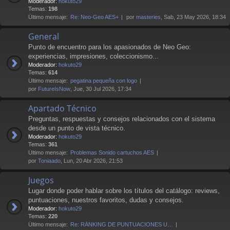
Moderador:
hokuto29
Temas:
198
Último mensaje:
Re: Neo-Geo AES+
por
masteries
, Sab, 23 May 2026, 18:34
General
Punto de encuentro para los apasionados de Neo Geo:
experiencias, impresiones, coleccionismo...
Moderador:
hokuto29
Temas:
614
Último mensaje:
pegatina pequeña con logo
por
FutureIsNow
, Jue, 30 Jul 2026, 17:34
Apartado Técnico
Preguntas, respuestas y consejos relacionados con el sistema
desde un punto de vista técnico.
Moderador:
hokuto29
Temas:
361
Último mensaje:
Problemas Sonido cartuchos AES
por
Toniaado
, Lun, 20 Abr 2026, 21:53
Juegos
Lugar donde poder hablar sobre los títulos del catálogo: reviews,
puntuaciones, nuestros favoritos, dudas y consejos.
Moderador:
hokuto29
Temas:
220
Último mensaje:
Re: RÁNKING DE PUNTUACIONES U…