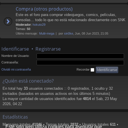
Compra (otros productos)
Este es el foro para comprar videojuegos, comics, películas,
consolas... todo lo que no está relacionado directamente con SNK
Moderador:
hokuto29
Temas:
50
Último mensaje:
Multi-mega
por
sin0ke
, Jue, 08 Jun 2023, 21:05
Identificarse
•
Registrarse
Nombre de Usuario:
Contraseña:
Olvidé mi contraseña
Recordar
¿Quién está conectado?
En total hay
33
usuarios conectados :: 0 registrados, 1 oculto y 32
invitados (basados en usuarios activos en los últimos 5 minutos)
La mayor cantidad de usuarios identificados fue
4814
el Sab, 23 May
2026, 04:22
Estadísticas
Mensajes totales
41046
• Temas totales
2832
• Usuarios totales
611
•
Este sitio web utiliza cookies para asegurar que