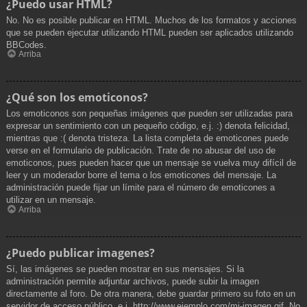
¿Puedo usar HTML?
No. No es posible publicar en HTML. Muchos de los formatos y acciones
que se pueden ejecutar utilizando HTML pueden ser aplicados utilizando
BBCodes.
Arriba
¿Qué son los emoticonos?
Los emoticonos son pequeñas imágenes que pueden ser utilizadas para
expresar un sentimiento con un pequeño código, e.j. :) denota felicidad,
mientras que :( denota tristeza. La lista completa de emoticones puede
verse en el formulario de publicación. Trate de no abusar del uso de
emoticonos, pues pueden hacer que un mensaje se vuelva muy difícil de
leer y un moderador borre el tema o los emoticones del mensaje. La
administración puede fijar un límite para el número de emoticones a
utilizar en un mensaje.
Arriba
¿Puedo publicar imagenes?
Sí, las imágenes se pueden mostrar en sus mensajes. Si la
administración permite adjuntar archivos, puede subir la imagen
directamente al foro. De otra manera, debe guardar primero su foto en un
servidor de acceso público, e.j. http://www.ejemplo.com/mi-imagen.gif. No