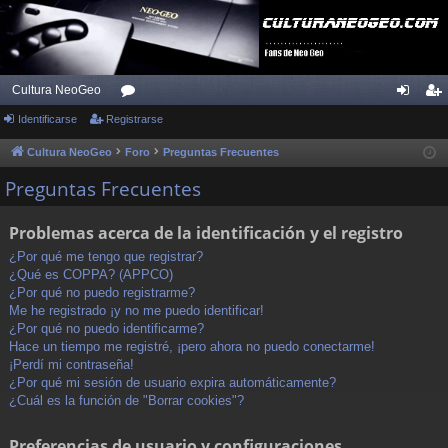
Cultura NeoGeo
Identificarse
Registrarse
or
de
eg
os
nti
ist
Cultura NeoGeo
Foro
Preguntas Frecuentes
fic
ra
Preguntas Frecuentes
ar
rs
Problemas acerca de la identificación y el registro
se
e
¿Por qué me tengo que registrar?
¿Qué es COPPA? (APPCO)
¿Por qué no puedo registrarme?
Me he registrado ¡y no me puedo identificar!
¿Por qué no puedo identificarme?
Hace un tiempo me registré, ¡pero ahora no puedo conectarme!
¡Perdí mi contraseña!
¿Por qué mi sesión de usuario expira automáticamente?
¿Cuál es la función de "Borrar cookies"?
Preferencias de usuario y configuraciones