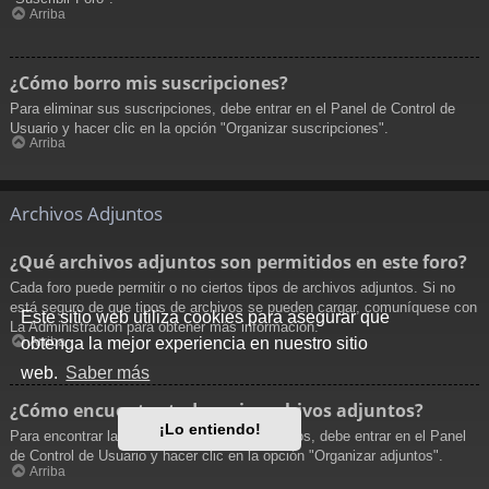
Arriba
¿Cómo borro mis suscripciones?
Para eliminar sus suscripciones, debe entrar en el Panel de Control de
Usuario y hacer clic en la opción "Organizar suscripciones".
Arriba
Archivos Adjuntos
¿Qué archivos adjuntos son permitidos en este foro?
Cada foro puede permitir o no ciertos tipos de archivos adjuntos. Si no
está seguro de que tipos de archivos se pueden cargar, comuníquese con
Este sitio web utiliza cookies para asegurar que
La Administración para obtener más información.
obtenga la mejor experiencia en nuestro sitio
Arriba
web.
Saber más
¿Cómo encuentro todos mis archivos adjuntos?
¡Lo entiendo!
Para encontrar la lista de sus archivos adjuntos, debe entrar en el Panel
de Control de Usuario y hacer clic en la opción "Organizar adjuntos".
Arriba