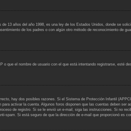
13 años del año 1998, es una ley de los Estados Unidos, donde se solicita a
consentimiento de los padres o con algún otro método de reconocimiento de guar
IP o que el nombre de usuario con el que está intentando registrarse, esté de
rrecto, hay dos posibles razones. Si el Sistema de Protección Infantil (APPCO
n para activar la cuenta. Algunos foros disponen que las cuentas deben ser a
 proceso de registro. Si se le envió un e-mail, siga las instrucciones. Si no re
 anti-spam. Si está seguro de que la dirección de e-mail que proporcionó es c