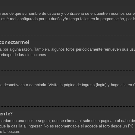
gúrese de que su nombre de usuario y contraseña se encuentren escritos corr
 esté mal configurado por su dueño y/o tenga fallos en la programación, por l
 conectarme!
a por alguna razón. También, algunos foros periódicamente remueven sus usu
articipe de las discuciones.
desactivarla o cambiarla. Visite la página de ingreso (login) y haga clic en
ente?
uardan en una cookie segura, que se elimina al salir de la página o al cabo d
 la casilla al ingresar. No es recomendable si accede al foro desde un PC co
do la opción.