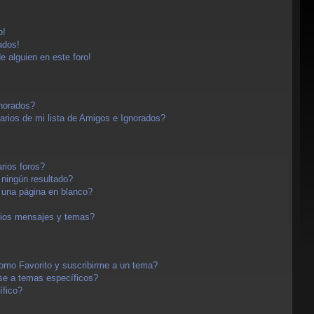
o!
ados!
e alguien en este foro!
gnorados?
arios de mi lista de Amigos e Ignorados?
rios foros?
ningún resultado?
una página en blanco?
pios mensajes y temas?
 como Favorito y suscribirme a un tema?
se a temas específicos?
ífico?