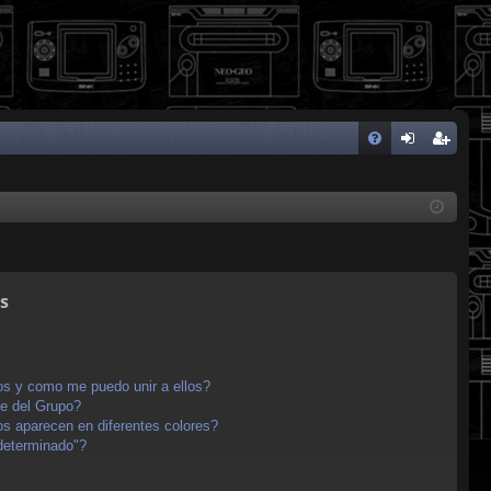
FA
de
eg
Q
nti
ist
fic
ra
ar
rs
s
se
e
s y como me puedo unir a ellos?
e del Grupo?
s aparecen en diferentes colores?
determinado"?