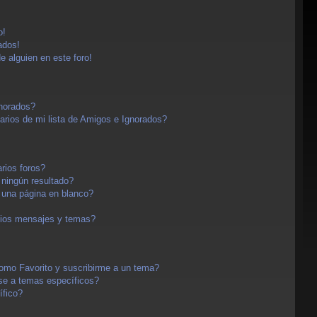
o!
ados!
e alguien en este foro!
gnorados?
arios de mi lista de Amigos e Ignorados?
rios foros?
ningún resultado?
una página en blanco?
pios mensajes y temas?
 como Favorito y suscribirme a un tema?
se a temas específicos?
ífico?