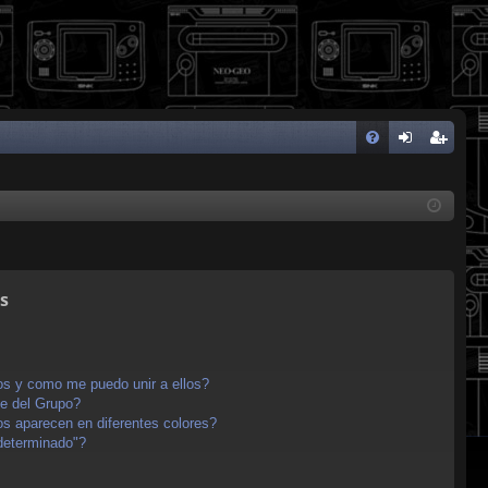
FA
de
eg
Q
nti
ist
fic
ra
ar
rs
s
se
e
s y como me puedo unir a ellos?
e del Grupo?
s aparecen en diferentes colores?
determinado"?