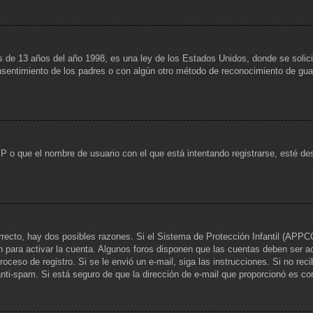
13 años del año 1998, es una ley de los Estados Unidos, donde se solicita a
consentimiento de los padres o con algún otro método de reconocimiento de guar
IP o que el nombre de usuario con el que está intentando registrarse, esté de
rrecto, hay dos posibles razones. Si el Sistema de Protección Infantil (APPCO
n para activar la cuenta. Algunos foros disponen que las cuentas deben ser a
 proceso de registro. Si se le envió un e-mail, siga las instrucciones. Si no re
 anti-spam. Si está seguro de que la dirección de e-mail que proporcionó es c