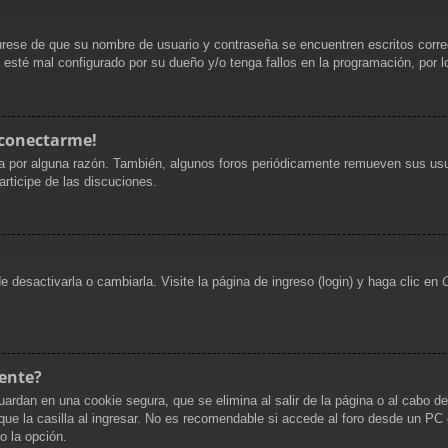
gúrese de que su nombre de usuario y contraseña se encuentren escritos corr
 esté mal configurado por su dueño y/o tenga fallos en la programación, por l
 conectarme!
a por alguna razón. También, algunos foros periódicamente remueven sus usu
articipe de las discuciones.
desactivarla o cambiarla. Visite la página de ingreso (login) y haga clic en
ente?
uardan en una cookie segura, que se elimina al salir de la página o al cabo d
 la casilla al ingresar. No es recomendable si accede al foro desde un PC co
do la opción.